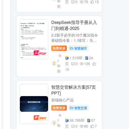
年
+医疗企业案例分析5中国互
页
0
76
15
前
联网+医疗...
DeepSeek指导手册从入
门到精通-2025
2.2新手必学的10个魔法指令
基础指令集：1./续写：当回
答中断时自动继续生成2./简
免费资源
智慧城市
化：将复杂内容转换成大白
话3./示例：要求展示实际案
1.51MB
24
1
例（特别是写代码时）4./步
页
0
135
年
骤：让AI分步骤指导操作流
15
前
程5./检...
智慧交管解决方案[57页
PPT]
前端核心产品
免费资源
智慧交通
1
38.78MB
57
年
页
0
80
7