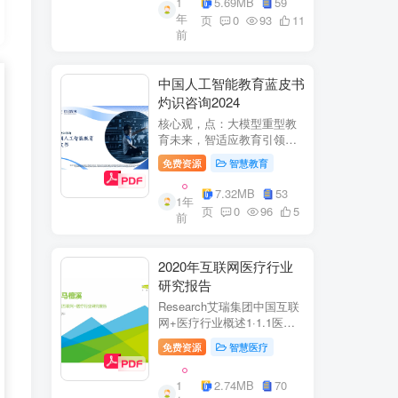
1
5.69MB
59
子欣(中移系统集成有限公司)
年
参编綦兵、谷金辉、温庆
页
0
93
11
前
福、王丹、岳...
中国人工智能教育蓝皮书
灼识咨询2024
核心观，点：大模型重型教
育未来，智适应教育引领
A+教有新纪元灼识咨询
免费资源
智慧教育
China inshts Consultancy帆
观：深剂：洞来：失减：全
7.32MB
53
1年
球故有革新浪湘2学习机妆占
页
0
96
5
前
硬件查头智道，应学习机市
杨新宽首个有道...
2020年互联网医疗行业
研究报告
Research艾瑞集团中国互联
网+医疗行业概述1·1.1医疗
行业困境中国互联网+医疗行
免费资源
智慧医疗
业现状2中国互联网+医疗用
户行为洞察3中国互联网+医
1
2.74MB
70
疗热门赛道分析4中国互联网