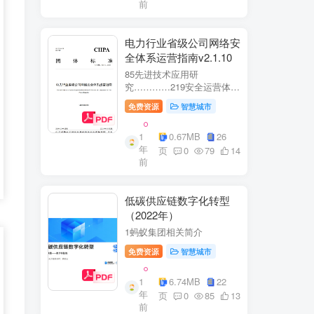
前
电力行业省级公司网络安
全体系运营指南v2.1.10
85先进技术应用研
究…………219安全运营体
系……2291网络安全运
免费资源
智慧城市
营..2292业务安全运
营.......249.3网络与业务安全
1
0.67MB
26
联动.·26
年
页
0
79
14
前
低碳供应链数字化转型
（2022年）
1蚂蚁集团相关简介
免费资源
智慧城市
1
6.74MB
22
年
页
0
85
13
前