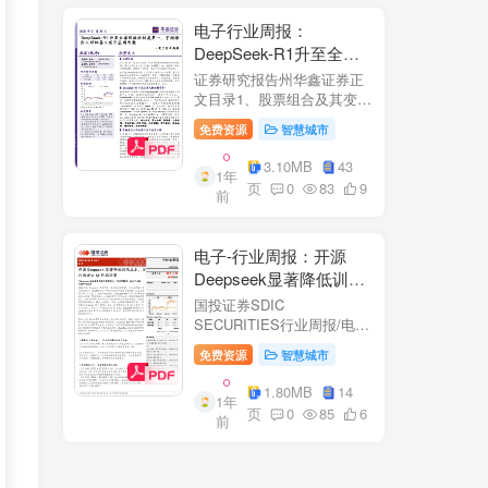
电子行业周报：
DeepSeek-R1升至全球
风格控制类第一，宇树推
证券研究报告州华鑫证券正
出人形机器人首个应用方
文目录1、股票组合及其变
化.51.1、本周重点推荐及推
案
免费资源
智慧城市
荐组...51.2、海外龙头一
览。62、周度行情分析及展
3.10MB
43
1年
望.…82.1、周涨幅排行…
页
0
83
9
前
2.2、行业重点公司估值水平
和盈利预测…1...
电子-行业周报：开源
Deepseek显著降低训练
成本，关注推理与AI终端
国投证券SDIC
进展
SECURITIES行业周报/电于
目内容目录1.本周新闻一
免费资源
智慧城市
览.42.行业数据跟踪.…62.1.
半导体：半导体行业：两大
1.80MB
14
1年
收购事件来袭...62.2.SiC:8家
页
0
85
6
前
碳化硅相关企业完成融
资....72.3.消费电子：三星...