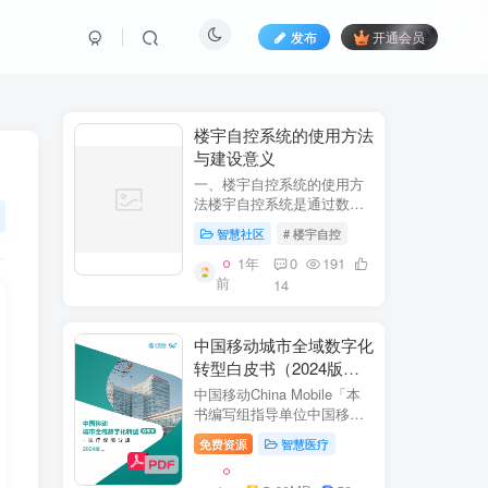
发布
开通会员
​​楼宇自控系统的使用方法
与建设意义​
一、楼宇自控系统的使用方
法​​楼宇自控系统是通过数字
化、自动化技术对建筑内机
智慧社区
# 楼宇自控
电设备（如暖通空调、照
明、电梯、给排水等）进行
1年
0
191
集中监控、管理和优化运行
前
14
的系统。其核心目标是提升
设备运行效...
中国移动城市全域数字化
转型白皮书（2024版）-
医疗保障分册
中国移动China Mobile「本
书编写组指导单位中国移动
集团公司政企事业部编写单
免费资源
智慧医疗
位中移系统集成有限公司主
编李双佶、丁静、杨勇、赵