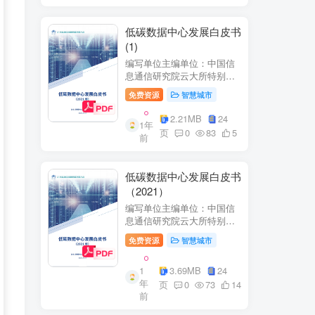
低碳数据中心发展白皮书
(1)
编写单位主编单位：中国信
息通信研究院云大所特别鸣
谢：百度、阿里巴巴、腾
免费资源
智慧城市
讯、中金数据、秦淮数据、
万国数据、河北省凤凰谷零
2.21MB
24
1年
碳发展研究院、绿色和平等
页
0
83
5
前
单位的大力支持。
低碳数据中心发展白皮书
（2021）
编写单位主编单位：中国信
息通信研究院云大所特别鸣
谢：百度、阿里巴巴、腾
免费资源
智慧城市
讯、中金数据、秦准数据、
万国数据、河北省凤凰谷零
1
3.69MB
24
碳发展研究院、绿色和平等
年
单位的大力支持。
页
0
73
14
前