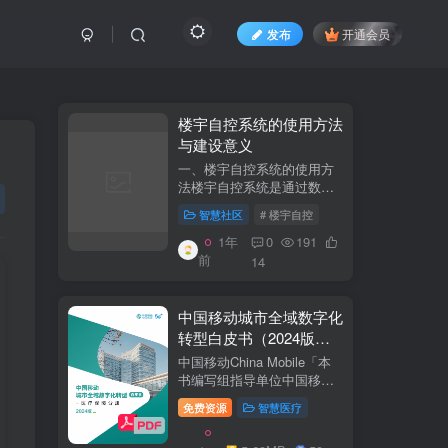
发布
开通会员
​​楼宇自控系统的使用方法
与建设意义​
一、楼宇自控系统的使用方
法​​楼宇自控系统是通过数字
化、自动化技术对建筑内机
智慧社区
# 楼宇自控
电设备（如暖通空调、照
明、电梯、给排水等）进行
1年
0
191
集中监控、管理和优化运行
前
14
的系统。其核心目标是提升
设备运行效...
中国移动城市全域数字化
转型白皮书（2024版）-
医疗保障分册
中国移动China Mobile「本
书编写组指导单位中国移动
集团公司政企事业部编写单
免费资源
智慧医疗
位中移系统集成有限公司主
编李双佶、丁静、杨勇、赵