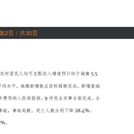
第2页 / 共30页