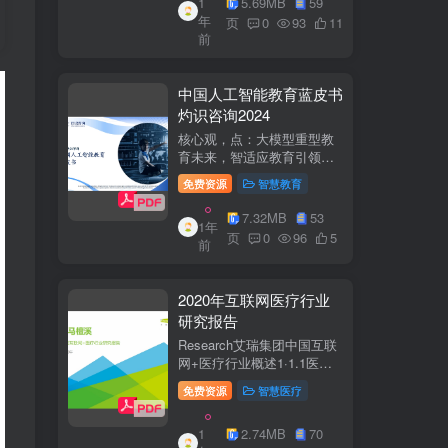
1
5.69MB
59
子欣(中移系统集成有限公司)
年
参编綦兵、谷金辉、温庆
页
0
93
11
前
福、王丹、岳...
中国人工智能教育蓝皮书
灼识咨询2024
核心观，点：大模型重型教
育未来，智适应教育引领
A+教有新纪元灼识咨询
免费资源
智慧教育
China inshts Consultancy帆
观：深剂：洞来：失减：全
7.32MB
53
1年
球故有革新浪湘2学习机妆占
页
0
96
5
前
硬件查头智道，应学习机市
杨新宽首个有道...
2020年互联网医疗行业
研究报告
Research艾瑞集团中国互联
网+医疗行业概述1·1.1医疗
行业困境中国互联网+医疗行
免费资源
智慧医疗
业现状2中国互联网+医疗用
户行为洞察3中国互联网+医
1
2.74MB
70
疗热门赛道分析4中国互联网