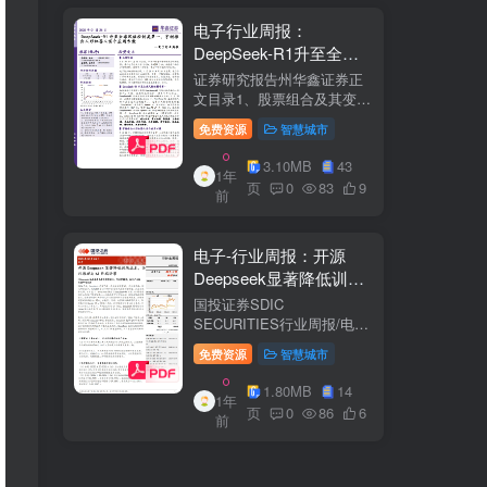
电子行业周报：
DeepSeek-R1升至全球
风格控制类第一，宇树推
证券研究报告州华鑫证券正
出人形机器人首个应用方
文目录1、股票组合及其变
化.51.1、本周重点推荐及推
案
免费资源
智慧城市
荐组...51.2、海外龙头一
览。62、周度行情分析及展
3.10MB
43
1年
望.…82.1、周涨幅排行…
页
0
83
9
前
2.2、行业重点公司估值水平
和盈利预测…1...
电子-行业周报：开源
Deepseek显著降低训练
成本，关注推理与AI终端
国投证券SDIC
进展
SECURITIES行业周报/电于
目内容目录1.本周新闻一
免费资源
智慧城市
览.42.行业数据跟踪.…62.1.
半导体：半导体行业：两大
1.80MB
14
1年
收购事件来袭...62.2.SiC:8家
页
0
86
6
前
碳化硅相关企业完成融
资....72.3.消费电子：三星...