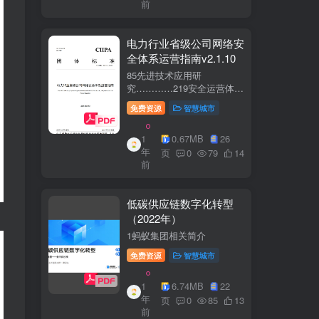
前
电力行业省级公司网络安
全体系运营指南v2.1.10
85先进技术应用研
究…………219安全运营体
系……2291网络安全运
免费资源
智慧城市
营..2292业务安全运
营.......249.3网络与业务安全
1
0.67MB
26
联动.·26
年
页
0
79
14
前
低碳供应链数字化转型
（2022年）
1蚂蚁集团相关简介
免费资源
智慧城市
1
6.74MB
22
年
页
0
85
13
前