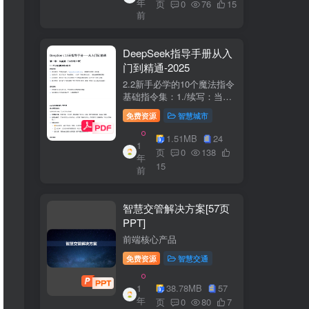
年
+医疗企业案例分析5中国互
页
0
76
15
前
联网+医疗...
DeepSeek指导手册从入
门到精通-2025
2.2新手必学的10个魔法指令
基础指令集：1./续写：当回
答中断时自动继续生成2./简
免费资源
智慧城市
化：将复杂内容转换成大白
话3./示例：要求展示实际案
1.51MB
24
1
例（特别是写代码时）4./步
页
0
138
年
骤：让AI分步骤指导操作流
15
前
程5./检...
智慧交管解决方案[57页
PPT]
前端核心产品
免费资源
智慧交通
1
38.78MB
57
年
页
0
80
7