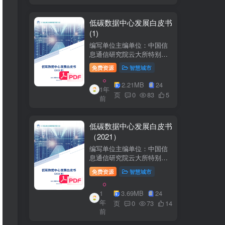
低碳数据中心发展白皮书
(1)
编写单位主编单位：中国信
息通信研究院云大所特别鸣
谢：百度、阿里巴巴、腾
免费资源
智慧城市
讯、中金数据、秦淮数据、
万国数据、河北省凤凰谷零
2.21MB
24
1年
碳发展研究院、绿色和平等
页
0
83
5
前
单位的大力支持。
低碳数据中心发展白皮书
（2021）
编写单位主编单位：中国信
息通信研究院云大所特别鸣
谢：百度、阿里巴巴、腾
免费资源
智慧城市
讯、中金数据、秦准数据、
万国数据、河北省凤凰谷零
1
3.69MB
24
碳发展研究院、绿色和平等
年
单位的大力支持。
页
0
73
14
前