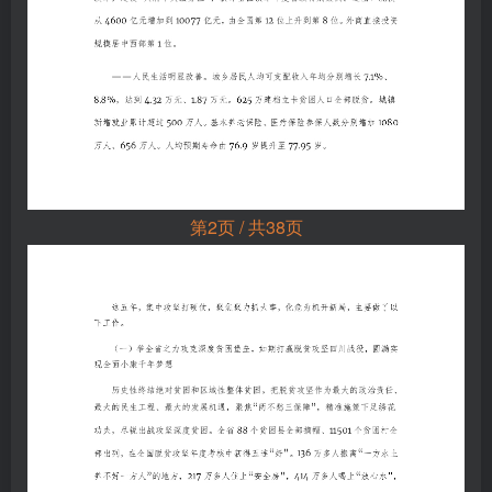
第2页 / 共38页