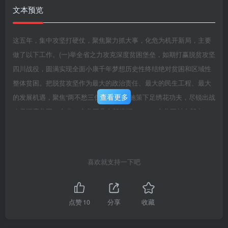
文本预览
这五年，集中攻坚打硬仗，聚焦聚力抓大事，化危为机开新局，主要
做了以下工作。(一)举全省之力攻克深度贫困堡垒，如期打赢脱贫攻坚
四川战役，圆满实现全面小康千年梦想历史性终结绝对贫困和区域性
整体贫困。把脱贫攻坚作为最大的政治责任、最大的民生工程、最大
查看更多
的发展机遇，聚焦“两不愁三保障”，精准施策下足绣花功夫，尽锐出战
攻坚深度贫困。全省88个贫困县全部摘帽、11501个贫困村全部出
列，在全国脱贫攻坚年度考核中获得五连“好”。136万多人搬离“一方水
土养不好一方人”的地方，217万多人住上“安全房”，414万多人喝上“放
心水”，贫困患者县域内住院和慢性病门诊自付费用低于10%，116.2
喜欢就支持一下吧
万贫困家庭学生应读尽读。四大集中连片贫困地区全部通高速公路，
新增346个乡镇通油路、1.65万个建制村通硬化路。实施农业产业扶贫
项目1.9万个，群众长远生计更有保障。流转土地增减挂钩节余指标，
点赞
10
分享
收藏
帮助贫困地区筹集资金441.6亿元。三年新增投入财政资金293亿元，
集中力量攻下全国“难中之难、坚中之坚”，凉山彝区实现新的“一步跨