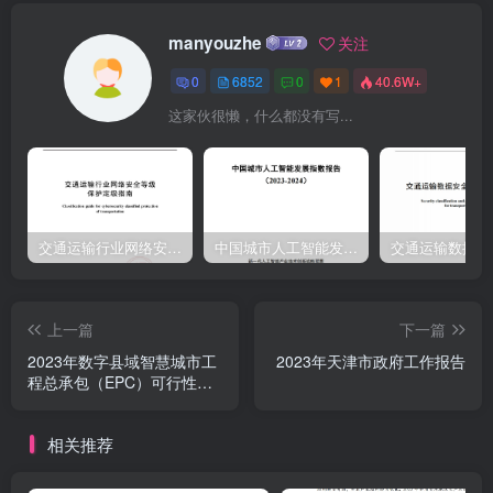
千年”。习近平总书记亲临视察的三河村被评为“全国脱贫攻坚楷模”、
manyouzhe
关注
揪心牵挂的“悬崖村”群众易地搬迁过上了幸福生活。多年来，浙江、广
0
6852
0
1
40.6W+
东、国家部委（单位)、广大企业和社会各界倾情倾力帮扶，为四川脱
这家伙很懒，什么都没有写...
贫攻坚作出了重要贡献。巩固拓展脱贫攻坚成果同乡村振兴有效衔
接。严格落实“四个不摘”，突出抓好50个乡村振兴重点帮扶县和3060
个乡村振兴重点帮扶村，守住不发生规模性返贫底线。实施最严格耕
地保护制度，扎实开展成都平原和全省耕地保护专项整治行动，新建
成高标准农田1366万亩。创建国家级园区15个、省星级园区107个，
交通运输行业网络安全等级保护定级指南（JTT-904—2023）2023
中国城市人工智能发展指数报告（2023-2024）
获批国家农业科技园区2个，“川字号”优势特色农业加快发展。组
上一篇
下一篇
2023年数字县域智慧城市工
2023年天津市政府工作报告
程总承包（EPC）可行性研
究报告126页[Word]
相关推荐