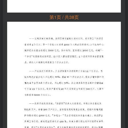
第1页 / 共38页