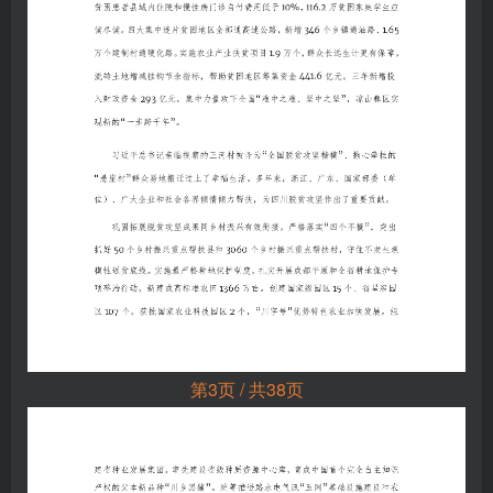
第3页 / 共38页