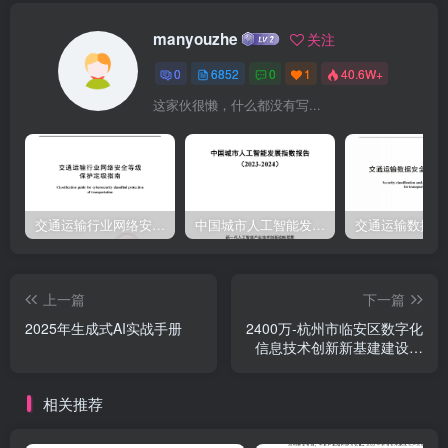
供整体设计、规范编制或者项目管理、监理、检测等服务的供应商，
manyouzhe
关注
不得再参加本项目的采购活动。3、投标人被“信用中国”网站、“中国政
0
6852
0
1
40.6W+
府采购网”列入失信被执行人、重大税收违法案件当事人名单、政府采
这家伙很懒，什么都没有写...
购严重违法失信行为记录名单。三、获取招标文件(一)时间：自招标公
告发布之日起五个工作日。
交通运输行业网络安全等级保护定级指南（JTT-904—2023）2023
中国城市人工智能发展指数报告（2023-2024）
上一篇
下一篇
2025年生成式AI实战手册
2400万-杭州市临安区数字化
信息技术创新新基建建设项
目
相关推荐