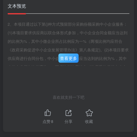
文本预览
2、本项目通过以下第()种方式预留部分采购份额采购中小企业服务：
(1)本项目要求供应商以联合体形式参加，中小企业合同金额应当达到
的比例为%，其中小微企业所占比例应为一%（两项比例均应符合
《政府采购促进中小企业发展管理办法》第八条规定)。(2)本项目要求
查看更多
供应商进行合同分包，中小企业合同金额应当达到的比例为%，其中
小微企业所占比例应为%（两项比例均应符合《政府采购促进中小企
业发展管理办法》第八条规定)。3、本项目为非预留份额的采购项
目，对小微企业报价给予扣除，用扣除后的价格参加评审，具体详见
第二章“投标人须知”第32.1项。注：监狱企业、残疾人福利性单位视同
喜欢就支持一下吧
小微企业；符合中小企业划分标准的个体工商户，在政府采购活动中
视同中小企业，享受政府采购支持中小企业发展政策。(三)本项目的特
定资格要求：无。(四)拒绝下述条件的供应商参加本次采购活动：1、
点赞
8
分享
收藏
供应商单位负责人为同一人或者存在直接控股、管理关系的不同供应
商，不得同时参加同一合同项下的政府采购活动。2、凡为采购项目提