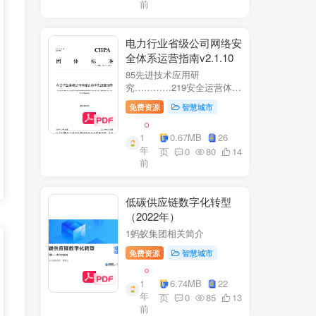
前
电力行业省级公司网络安
全体系运营指南v2.1.10
85先进技术应用研
究…………219安全运营体
系……2291网络安全运
免费资源
智慧城市
营..2292业务安全运
营.......249.3网络与业务安全
1
0.67MB
26
联动.·26
年
页
0
80
14
前
低碳供应链数字化转型
（2022年）
1蚂蚁集团相关简介
免费资源
智慧城市
1
6.74MB
22
年
页
0
85
13
前