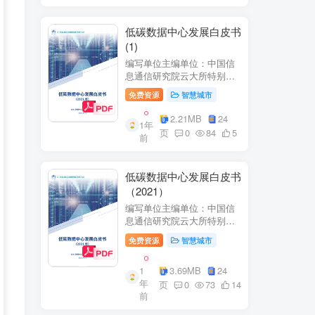
低碳数据中心发展白皮书
(1)
编写单位主编单位：中国信
息通信研究院云大所特别鸣
谢：百度、阿里巴巴、腾
免费资源
智慧城市
讯、中金数据、秦淮数据、
万国数据、河北省凤凰谷零
2.21MB
24
1年
碳发展研究院、绿色和平等
页
0
84
5
前
单位的大力支持。
低碳数据中心发展白皮书
（2021）
编写单位主编单位：中国信
息通信研究院云大所特别鸣
谢：百度、阿里巴巴、腾
免费资源
智慧城市
讯、中金数据、秦准数据、
万国数据、河北省凤凰谷零
1
3.69MB
24
碳发展研究院、绿色和平等
年
单位的大力支持。
页
0
73
14
前