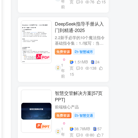
年
+医疗企业案例分析5中国互
页
0
76
15
前
联网+医疗...
DeepSeek指导手册从入
门到精通-2025
2.2新手必学的10个魔法指令
基础指令集：1./续写：当回
答中断时自动继续生成2./简
免费资源
智慧城市
化：将复杂内容转换成大白
话3./示例：要求展示实际案
1.51MB
24
1
例（特别是写代码时）4./步
页
0
138
年
骤：让AI分步骤指导操作流
15
前
程5./检...
智慧交管解决方案[57页
PPT]
前端核心产品
免费资源
智慧交通
1
38.78MB
57
年
页
0
80
7