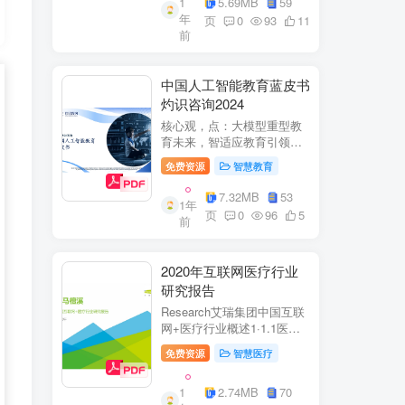
1
5.69MB
59
子欣(中移系统集成有限公司)
年
参编綦兵、谷金辉、温庆
页
0
93
11
前
福、王丹、岳...
中国人工智能教育蓝皮书
灼识咨询2024
核心观，点：大模型重型教
育未来，智适应教育引领
A+教有新纪元灼识咨询
免费资源
智慧教育
China inshts Consultancy帆
观：深剂：洞来：失减：全
7.32MB
53
1年
球故有革新浪湘2学习机妆占
页
0
96
5
前
硬件查头智道，应学习机市
杨新宽首个有道...
2020年互联网医疗行业
研究报告
Research艾瑞集团中国互联
网+医疗行业概述1·1.1医疗
行业困境中国互联网+医疗行
免费资源
智慧医疗
业现状2中国互联网+医疗用
户行为洞察3中国互联网+医
1
2.74MB
70
疗热门赛道分析4中国互联网