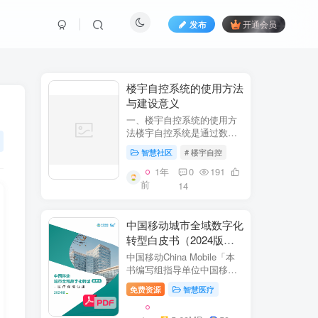
发布
开通会员
​​楼宇自控系统的使用方法
与建设意义​
一、楼宇自控系统的使用方
法​​楼宇自控系统是通过数字
化、自动化技术对建筑内机
智慧社区
# 楼宇自控
电设备（如暖通空调、照
明、电梯、给排水等）进行
1年
0
191
集中监控、管理和优化运行
前
14
的系统。其核心目标是提升
设备运行效...
中国移动城市全域数字化
转型白皮书（2024版）-
医疗保障分册
中国移动China Mobile「本
书编写组指导单位中国移动
集团公司政企事业部编写单
免费资源
智慧医疗
位中移系统集成有限公司主
编李双佶、丁静、杨勇、赵