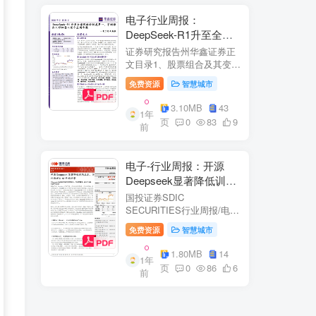
电子行业周报：
DeepSeek-R1升至全球
风格控制类第一，宇树推
证券研究报告州华鑫证券正
出人形机器人首个应用方
文目录1、股票组合及其变
化.51.1、本周重点推荐及推
案
免费资源
智慧城市
荐组...51.2、海外龙头一
览。62、周度行情分析及展
3.10MB
43
1年
望.…82.1、周涨幅排行…
页
0
83
9
前
2.2、行业重点公司估值水平
和盈利预测…1...
电子-行业周报：开源
Deepseek显著降低训练
成本，关注推理与AI终端
国投证券SDIC
进展
SECURITIES行业周报/电于
目内容目录1.本周新闻一
免费资源
智慧城市
览.42.行业数据跟踪.…62.1.
半导体：半导体行业：两大
1.80MB
14
1年
收购事件来袭...62.2.SiC:8家
页
0
86
6
前
碳化硅相关企业完成融
资....72.3.消费电子：三星...