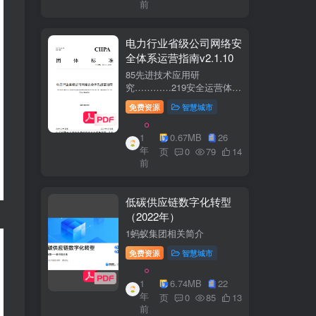
前
电力行业省级公司网络安
全体系运营指南v2.1.10
85先进技术应用研
究…………219安全运营体
系……2291网络安全运
免费资源
智慧城市
营..2292业务安全运
营.......249.3网络与业务安全
1
0.67MB
26
联动.·26
年
页
0
79
14
前
低碳供应链数字化转型
（2022年）
1蚂蚁集团相关简介
免费资源
智慧城市
1
6.74MB
22
年
页
0
85
13
前