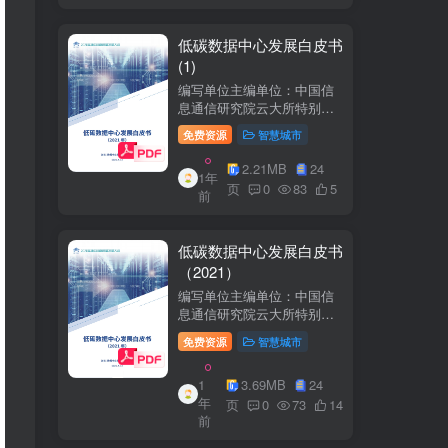
低碳数据中心发展白皮书
(1)
编写单位主编单位：中国信
息通信研究院云大所特别鸣
谢：百度、阿里巴巴、腾
免费资源
智慧城市
讯、中金数据、秦淮数据、
万国数据、河北省凤凰谷零
2.21MB
24
1年
碳发展研究院、绿色和平等
页
0
83
5
前
单位的大力支持。
低碳数据中心发展白皮书
（2021）
编写单位主编单位：中国信
息通信研究院云大所特别鸣
谢：百度、阿里巴巴、腾
免费资源
智慧城市
讯、中金数据、秦准数据、
万国数据、河北省凤凰谷零
1
3.69MB
24
碳发展研究院、绿色和平等
年
单位的大力支持。
页
0
73
14
前