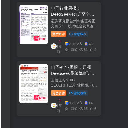
电子行业周报：
DeepSeek-R1升至全球
风格控制类第一，宇树推
证券研究报告州华鑫证券正
出人形机器人首个应用方
文目录1、股票组合及其变
化.51.1、本周重点推荐及推
案
免费资源
智慧城市
荐组...51.2、海外龙头一
览。62、周度行情分析及展
3.10MB
43
1年
望.…82.1、周涨幅排行…
页
0
83
9
前
2.2、行业重点公司估值水平
和盈利预测…1...
电子-行业周报：开源
Deepseek显著降低训练
成本，关注推理与AI终端
国投证券SDIC
进展
SECURITIES行业周报/电于
目内容目录1.本周新闻一
免费资源
智慧城市
览.42.行业数据跟踪.…62.1.
半导体：半导体行业：两大
1.80MB
14
1年
收购事件来袭...62.2.SiC:8家
页
0
85
6
前
碳化硅相关企业完成融
资....72.3.消费电子：三星...