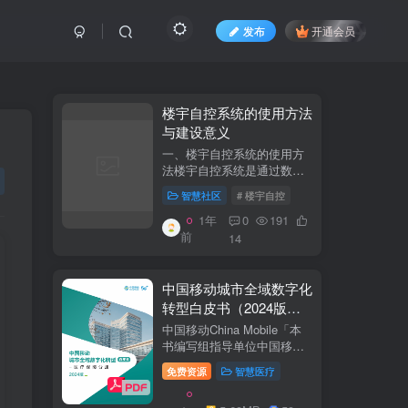
发布
开通会员
​​楼宇自控系统的使用方法
与建设意义​
一、楼宇自控系统的使用方
法​​楼宇自控系统是通过数字
化、自动化技术对建筑内机
智慧社区
# 楼宇自控
电设备（如暖通空调、照
明、电梯、给排水等）进行
1年
0
191
集中监控、管理和优化运行
前
14
的系统。其核心目标是提升
设备运行效...
中国移动城市全域数字化
转型白皮书（2024版）-
医疗保障分册
中国移动China Mobile「本
书编写组指导单位中国移动
集团公司政企事业部编写单
免费资源
智慧医疗
位中移系统集成有限公司主
编李双佶、丁静、杨勇、赵