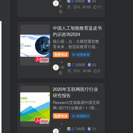
1
5.69MB
59
子欣(中移系统集成有限公司)
年
参编綦兵、谷金辉、温庆
页
0
93
11
前
福、王丹、岳...
中国人工智能教育蓝皮书
灼识咨询2024
核心观，点：大模型重型教
育未来，智适应教育引领
A+教有新纪元灼识咨询
免费资源
智慧教育
China inshts Consultancy帆
观：深剂：洞来：失减：全
7.32MB
53
1年
球故有革新浪湘2学习机妆占
页
0
96
5
前
硬件查头智道，应学习机市
杨新宽首个有道...
2020年互联网医疗行业
研究报告
Research艾瑞集团中国互联
网+医疗行业概述1·1.1医疗
行业困境中国互联网+医疗行
免费资源
智慧医疗
业现状2中国互联网+医疗用
户行为洞察3中国互联网+医
1
2.74MB
70
疗热门赛道分析4中国互联网