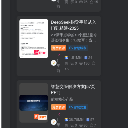
年
+医疗企业案例分析5中国互
页
0
76
15
前
联网+医疗...
DeepSeek指导手册从入
门到精通-2025
2.2新手必学的10个魔法指令
基础指令集：1./续写：当回
答中断时自动继续生成2./简
免费资源
智慧城市
化：将复杂内容转换成大白
话3./示例：要求展示实际案
1.51MB
24
1
例（特别是写代码时）4./步
页
0
136
年
骤：让AI分步骤指导操作流
15
前
程5./检...
智慧交管解决方案[57页
PPT]
前端核心产品
免费资源
智慧交通
1
38.78MB
57
年
页
0
80
7