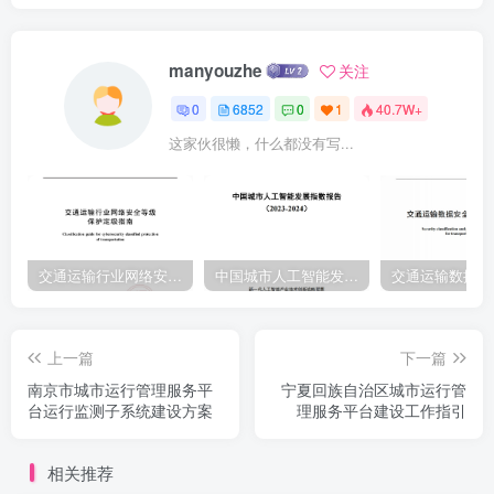
政务数据目录。建设完善全区一体化政务数据目录系统，统筹管理全
区政务数据目录，全面摸清政务数据资源底数，建立覆盖自治区一盟
manyouzhe
关注
市一旗县（市、区）一苏木乡镇等层级的全区一体化政务数据目录，
0
6852
0
1
40.7W+
加强对各地区各部门政务数据目录编制工作的规范化培训，形成全区
这家伙很懒，什么都没有写...
政务数据“一本账”，支撑跨层级、跨地域、跨系统、跨部门、跨业务的
数据有序流通和共享应用。（自治区大数据中心负责，2023年底前完
成)各盟市-3-
交通运输行业网络安全等级保护定级指南（JTT-904—2023）2023
中国城市人工智能发展指数报告（2023-2024）
上一篇
下一篇
南京市城市运行管理服务平
宁夏回族自治区城市运行管
台运行监测子系统建设方案
理服务平台建设工作指引
相关推荐