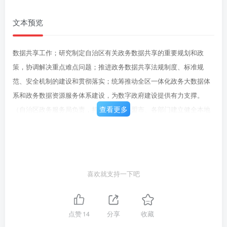
文本预览
数据共享工作；研究制定自治区有关政务数据共享的重要规划和政
策，协调解决重点难点问题；推进政务数据共享法规制度、标准规
范、安全机制的建设和贯彻落实；统筹推动全区一体化政务大数据体
系和政务数据资源服务体系建设，为数字政府建设提供有力支撑。
查看更多
（自治区政务服务局负责，持续推进）各盟市、各部门建立健全本地
区、本部门政务数据共享协调机制，明确管理机构和主要职责，确保
政务数据共享协调有力、职责明确、运转顺畅、管理规范、安全有
序。（各盟行政公署、市人民政府，自治区各有关部门按职责分工负
责，2023年6月底前完成)坚持系统观念，一体化布局，整体性推进，
喜欢就支持一下吧
聚焦政务数据归集、加工、共享、开放、应用、安全、存储、归档各
环节全过程，建设完善基本具备目录管理、数据归集、数据治理、大
数据分析、安全防护等能力的自治区政务大数据平台。（自治区大数
点赞
14
分享
收藏
据中心负责，2023年底前完成)二、推进数据目录一体化(三)全量编制