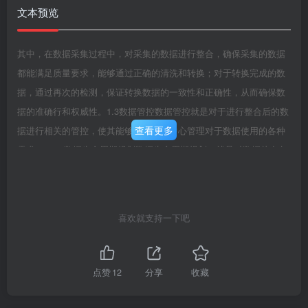
文本预览
其中，在数据采集过程中，对采集的数据进行整合，确保采集的数据
都能满足质量要求，能够通过正确的清洗和转换；对于转换完成的数
据，通过再次的检测，保证转换数据的一致性和正确性，从而确保数
据的准确行和权威性。1.3数据管控数据管控就是对于进行整合后的数
查看更多
据进行相关的管控，使其能够满足交易中心管理对于数据使用的各种
需求。1.3.1数据生命周期规划数据生命周期规划，就是对数据从在各
个应用系统的中产生，然后通过各种采集整合手段聚合到数据管理平
台，直至最终通过建立各种主题数据仓库提供各种数据服务的整个过
程进行规划，使数据能够满足各种业务的使用需要。数据生命周期规
喜欢就支持一下吧
划，把数据划分为以下3个域，分别保存不同阶段的数据：ADB应用数
据库数据管理平台数据仓库1、存储数据管理平台历史数提供领域统
一、一致的数为操作型应用提供海核心功能据视图，包含MDM主数据
点赞
12
分享
收藏
数据存储和访问管理2、为分析应用提供多维数据基础应用自身的数据
模数据模型共享数据模型共享关系模型，多维分析模型型关系型数据