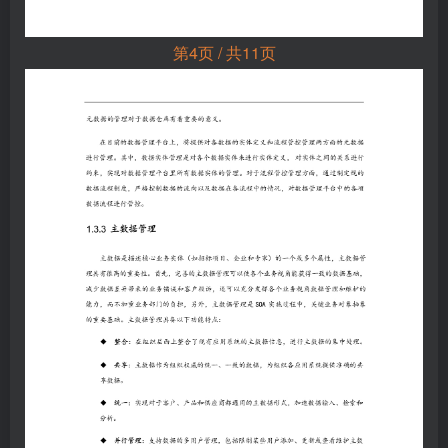
第4页 / 共11页