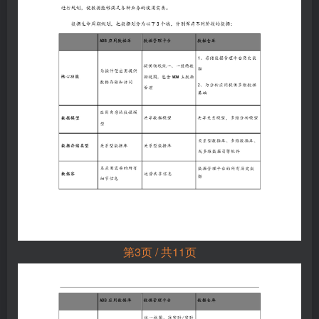
第3页 / 共11页