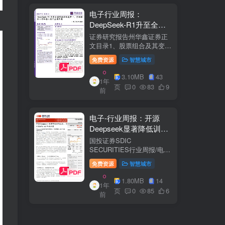
电子行业周报：
DeepSeek-R1升至全球
风格控制类第一，宇树推
证券研究报告州华鑫证券正
出人形机器人首个应用方
文目录1、股票组合及其变
化.51.1、本周重点推荐及推
案
免费资源
智慧城市
荐组...51.2、海外龙头一
览。62、周度行情分析及展
3.10MB
43
1年
望.…82.1、周涨幅排行…
页
0
83
9
前
2.2、行业重点公司估值水平
和盈利预测…1...
电子-行业周报：开源
Deepseek显著降低训练
成本，关注推理与AI终端
国投证券SDIC
进展
SECURITIES行业周报/电于
目内容目录1.本周新闻一
免费资源
智慧城市
览.42.行业数据跟踪.…62.1.
半导体：半导体行业：两大
1.80MB
14
1年
收购事件来袭...62.2.SiC:8家
页
0
85
6
前
碳化硅相关企业完成融
资....72.3.消费电子：三星...