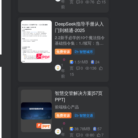
年
+医疗企业案例分析5中国互
页
0
76
15
前
联网+医疗...
DeepSeek指导手册从入
门到精通-2025
2.2新手必学的10个魔法指令
基础指令集：1./续写：当回
答中断时自动继续生成2./简
免费资源
智慧城市
化：将复杂内容转换成大白
话3./示例：要求展示实际案
1.51MB
24
1
例（特别是写代码时）4./步
页
0
136
年
骤：让AI分步骤指导操作流
15
前
程5./检...
智慧交管解决方案[57页
PPT]
前端核心产品
免费资源
智慧交通
1
38.78MB
57
年
页
0
80
7