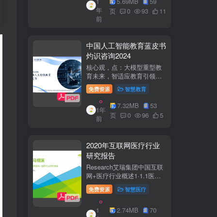
1
5.69MB
59
子欣(中移系统集成有限公司)
年
参编綦兵、谷金辉、温庆
页
0
93
11
前
福、王丹、岳...
中国人工智能教育蓝皮书
灼识咨询2024
核心观，点：大模型重型教
育未来，智适应教育引领
A+教有新纪元灼识咨询
免费资源
智慧教育
China inshts Consultancy帆
观：深剂：洞来：失减：全
7.32MB
53
1年
球故有革新浪湘2学习机妆占
页
0
96
5
前
硬件查头智道，应学习机市
杨新宽首个有道...
2020年互联网医疗行业
研究报告
Research艾瑞集团中国互联
网+医疗行业概述1·1.1医疗
行业困境中国互联网+医疗行
免费资源
智慧医疗
业现状2中国互联网+医疗用
户行为洞察3中国互联网+医
1
2.74MB
70
疗热门赛道分析4中国互联网