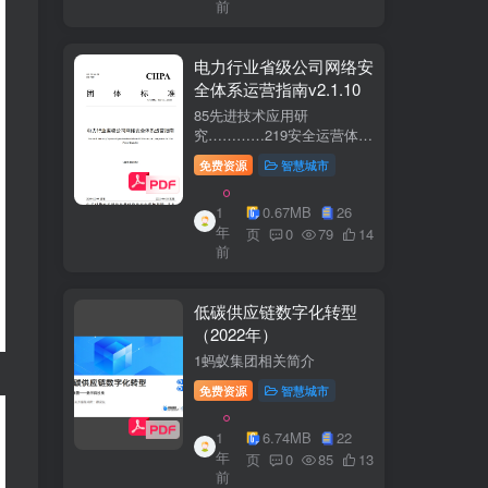
前
电力行业省级公司网络安
全体系运营指南v2.1.10
85先进技术应用研
究…………219安全运营体
系……2291网络安全运
免费资源
智慧城市
营..2292业务安全运
营.......249.3网络与业务安全
1
0.67MB
26
联动.·26
年
页
0
79
14
前
低碳供应链数字化转型
（2022年）
1蚂蚁集团相关简介
免费资源
智慧城市
1
6.74MB
22
年
页
0
85
13
前