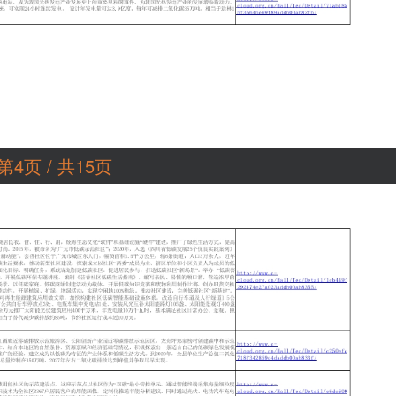
第4页 / 共15页