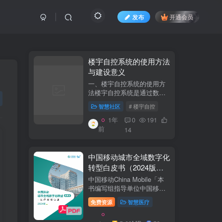
发布
开通会员
​​楼宇自控系统的使用方法
与建设意义​
一、楼宇自控系统的使用方
法​​楼宇自控系统是通过数字
化、自动化技术对建筑内机
智慧社区
# 楼宇自控
电设备（如暖通空调、照
明、电梯、给排水等）进行
1年
0
191
集中监控、管理和优化运行
前
14
的系统。其核心目标是提升
设备运行效...
中国移动城市全域数字化
转型白皮书（2024版）-
医疗保障分册
中国移动China Mobile「本
书编写组指导单位中国移动
集团公司政企事业部编写单
免费资源
智慧医疗
位中移系统集成有限公司主
编李双佶、丁静、杨勇、赵