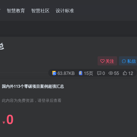
市
智慧教育
智慧社区
设计标准
总
关注
私信
63.87KB
15页
0
55
12
国内外113个零碳项目案例超强汇总
此内容为免费资源，请登录后查看
0
￥