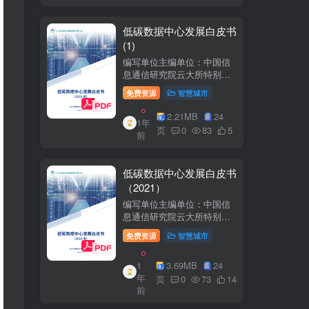
低碳数据中心发展白皮书
(1)
编写单位主编单位：中国信
息通信研究院云大所特别鸣
谢：百度、阿里巴巴、腾
免费资源
智慧城市
讯、中金数据、秦淮数据、
万国数据、河北省凤凰谷零
2.21MB
24
1年
碳发展研究院、绿色和平等
页
0
83
5
前
单位的大力支持。
低碳数据中心发展白皮书
（2021）
编写单位主编单位：中国信
息通信研究院云大所特别鸣
谢：百度、阿里巴巴、腾
免费资源
智慧城市
讯、中金数据、秦准数据、
万国数据、河北省凤凰谷零
1
3.69MB
24
碳发展研究院、绿色和平等
年
单位的大力支持。
页
0
73
14
前