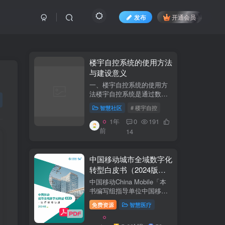
发布
开通会员
​​楼宇自控系统的使用方法
与建设意义​
一、楼宇自控系统的使用方
法​​楼宇自控系统是通过数字
化、自动化技术对建筑内机
智慧社区
# 楼宇自控
电设备（如暖通空调、照
明、电梯、给排水等）进行
1年
0
191
集中监控、管理和优化运行
前
14
的系统。其核心目标是提升
设备运行效...
中国移动城市全域数字化
转型白皮书（2024版）-
医疗保障分册
中国移动China Mobile「本
书编写组指导单位中国移动
集团公司政企事业部编写单
免费资源
智慧医疗
位中移系统集成有限公司主
编李双佶、丁静、杨勇、赵