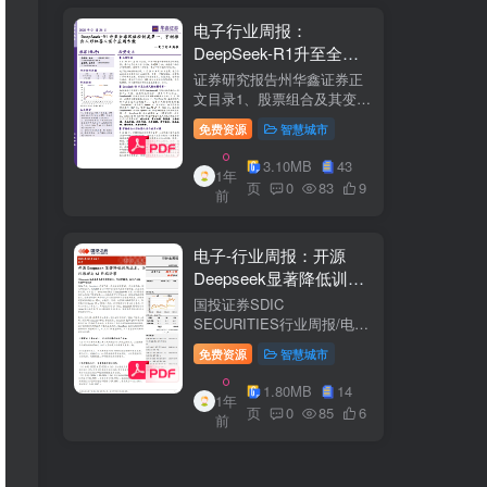
电子行业周报：
DeepSeek-R1升至全球
风格控制类第一，宇树推
证券研究报告州华鑫证券正
出人形机器人首个应用方
文目录1、股票组合及其变
化.51.1、本周重点推荐及推
案
免费资源
智慧城市
荐组...51.2、海外龙头一
览。62、周度行情分析及展
3.10MB
43
1年
望.…82.1、周涨幅排行…
页
0
83
9
前
2.2、行业重点公司估值水平
和盈利预测…1...
电子-行业周报：开源
Deepseek显著降低训练
成本，关注推理与AI终端
国投证券SDIC
进展
SECURITIES行业周报/电于
目内容目录1.本周新闻一
免费资源
智慧城市
览.42.行业数据跟踪.…62.1.
半导体：半导体行业：两大
1.80MB
14
1年
收购事件来袭...62.2.SiC:8家
页
0
85
6
前
碳化硅相关企业完成融
资....72.3.消费电子：三星...