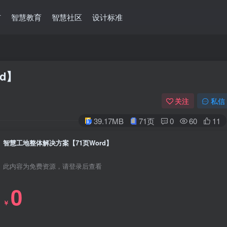
市
智慧教育
智慧社区
设计标准
d】
关注
私信
39.17MB
71页
0
60
11
智慧工地整体解决方案【71页Word】
此内容为免费资源，请登录后查看
0
￥