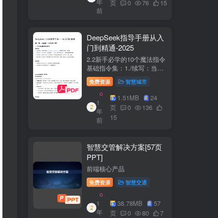
年
+医疗企业案例分析5中国互
页
0
76
15
前
联网+医疗...
DeepSeek指导手册从入
门到精通-2025
2.2新手必学的10个魔法指令
基础指令集：1./续写：当回
答中断时自动继续生成2./简
免费资源
智慧城市
化：将复杂内容转换成大白
话3./示例：要求展示实际案
1.51MB
24
1
例（特别是写代码时）4./步
页
0
136
年
骤：让AI分步骤指导操作流
15
前
程5./检...
智慧交管解决方案[57页
PPT]
前端核心产品
免费资源
智慧交通
1
38.78MB
57
年
页
0
80
7