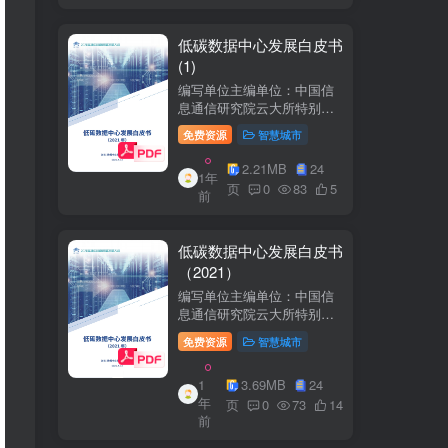
低碳数据中心发展白皮书
(1)
编写单位主编单位：中国信
息通信研究院云大所特别鸣
谢：百度、阿里巴巴、腾
免费资源
智慧城市
讯、中金数据、秦淮数据、
万国数据、河北省凤凰谷零
2.21MB
24
1年
碳发展研究院、绿色和平等
页
0
83
5
前
单位的大力支持。
低碳数据中心发展白皮书
（2021）
编写单位主编单位：中国信
息通信研究院云大所特别鸣
谢：百度、阿里巴巴、腾
免费资源
智慧城市
讯、中金数据、秦准数据、
万国数据、河北省凤凰谷零
1
3.69MB
24
碳发展研究院、绿色和平等
年
单位的大力支持。
页
0
73
14
前