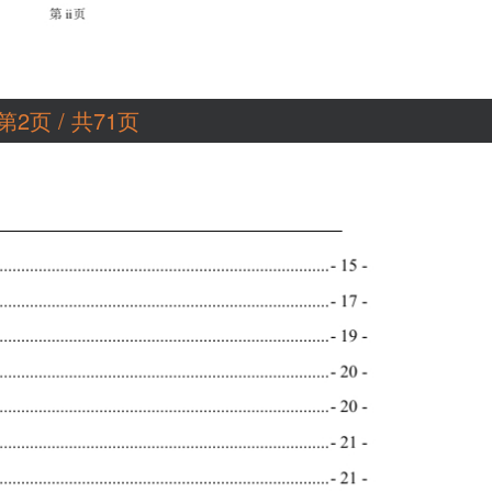
第2页 / 共71页