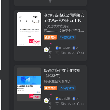
前
电力行业省级公司网络安
全体系运营指南v2.1.10
85先进技术应用研
究…………219安全运营体
系……2291网络安全运
免费资源
智慧城市
营..2292业务安全运
营.......249.3网络与业务安全
1
0.67MB
26
联动.·26
年
页
0
79
14
前
低碳供应链数字化转型
（2022年）
1蚂蚁集团相关简介
免费资源
智慧城市
1
6.74MB
22
年
页
0
85
13
前