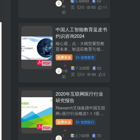
1
5.69MB
59
子欣(中移系统集成有限公司)
年
参编綦兵、谷金辉、温庆
页
0
93
11
前
福、王丹、岳...
中国人工智能教育蓝皮书
灼识咨询2024
核心观，点：大模型重型教
育未来，智适应教育引领
A+教有新纪元灼识咨询
免费资源
智慧教育
China inshts Consultancy帆
观：深剂：洞来：失减：全
7.32MB
53
1年
球故有革新浪湘2学习机妆占
页
0
96
5
前
硬件查头智道，应学习机市
杨新宽首个有道...
2020年互联网医疗行业
研究报告
Research艾瑞集团中国互联
网+医疗行业概述1·1.1医疗
行业困境中国互联网+医疗行
免费资源
智慧医疗
业现状2中国互联网+医疗用
户行为洞察3中国互联网+医
1
2.74MB
70
疗热门赛道分析4中国互联网