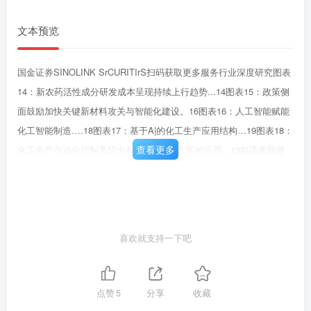
文本预览
国金证券SINOLINK SrCURITIrS扫码获取更多服务行业深度研究图表
14：新农药活性成分研发成本呈现持续上行趋势...14图表15：政策侧
面鼓励加快关键新材料攻关与智能化建设。16图表16：人工智能赋能
化工智能制造.…18图表17：基于A|的化工生产应用结构…19图表18：
查看更多
化工生产自动化控制系统中A技术具备多方面的应用...19散请参朗最
后一到特别声明3
喜欢就支持一下吧
点赞
5
分享
收藏