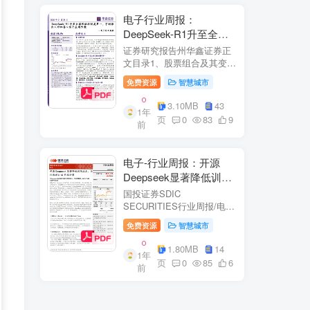
电子行业周报：
DeepSeek-R1升至全球
风格控制类第一，宇树推
证券研究报告州华鑫证券正
出人形机器人首个应用方
文目录1、股票组合及其变
化.51.1、本周重点推荐及推
案
免费资源
智慧城市
荐组...51.2、海外龙头一
览。62、周度行情分析及展
3.10MB
43
1年
望.…82.1、周涨幅排行…
页
0
83
9
前
2.2、行业重点公司估值水平
和盈利预测…1...
电子-行业周报：开源
Deepseek显著降低训练
成本，关注推理与AI终端
国投证券SDIC
进展
SECURITIES行业周报/电于
目内容目录1.本周新闻一
免费资源
智慧城市
览.42.行业数据跟踪.…62.1.
半导体：半导体行业：两大
1.80MB
14
1年
收购事件来袭...62.2.SiC:8家
页
0
85
6
前
碳化硅相关企业完成融
资....72.3.消费电子：三星...