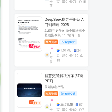
年
+医疗企业案例分析5中国互
页
0
76
15
前
联网+医疗...
DeepSeek指导手册从入
门到精通-2025
2.2新手必学的10个魔法指令
基础指令集：1./续写：当回
答中断时自动继续生成2./简
免费资源
智慧城市
化：将复杂内容转换成大白
话3./示例：要求展示实际案
1.51MB
24
1
例（特别是写代码时）4./步
页
0
135
年
骤：让AI分步骤指导操作流
15
前
程5./检...
智慧交管解决方案[57页
PPT]
前端核心产品
免费资源
智慧交通
1
38.78MB
57
年
页
0
80
7