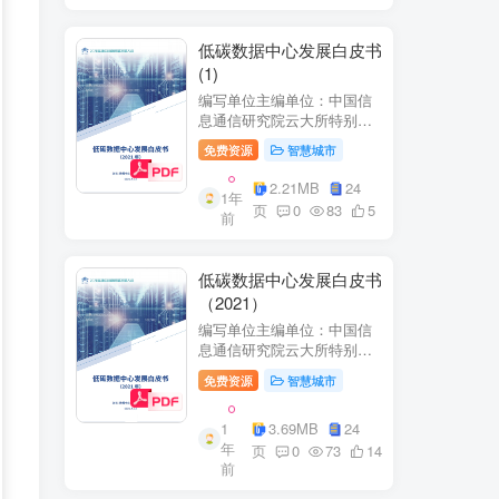
低碳数据中心发展白皮书
(1)
编写单位主编单位：中国信
息通信研究院云大所特别鸣
谢：百度、阿里巴巴、腾
免费资源
智慧城市
讯、中金数据、秦淮数据、
万国数据、河北省凤凰谷零
2.21MB
24
1年
碳发展研究院、绿色和平等
页
0
83
5
前
单位的大力支持。
低碳数据中心发展白皮书
（2021）
编写单位主编单位：中国信
息通信研究院云大所特别鸣
谢：百度、阿里巴巴、腾
免费资源
智慧城市
讯、中金数据、秦准数据、
万国数据、河北省凤凰谷零
1
3.69MB
24
碳发展研究院、绿色和平等
年
单位的大力支持。
页
0
73
14
前