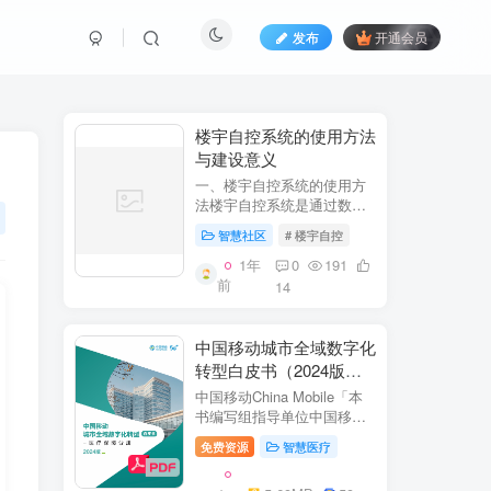
发布
开通会员
​​楼宇自控系统的使用方法
与建设意义​
一、楼宇自控系统的使用方
法​​楼宇自控系统是通过数字
化、自动化技术对建筑内机
智慧社区
# 楼宇自控
电设备（如暖通空调、照
明、电梯、给排水等）进行
1年
0
191
集中监控、管理和优化运行
前
14
的系统。其核心目标是提升
设备运行效...
中国移动城市全域数字化
转型白皮书（2024版）-
医疗保障分册
中国移动China Mobile「本
书编写组指导单位中国移动
集团公司政企事业部编写单
免费资源
智慧医疗
位中移系统集成有限公司主
编李双佶、丁静、杨勇、赵