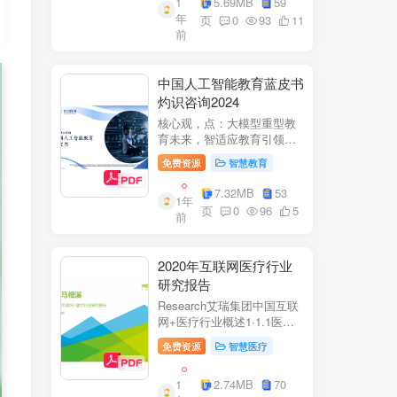
1
5.69MB
59
子欣(中移系统集成有限公司)
年
参编綦兵、谷金辉、温庆
页
0
93
11
前
福、王丹、岳...
中国人工智能教育蓝皮书
灼识咨询2024
核心观，点：大模型重型教
育未来，智适应教育引领
A+教有新纪元灼识咨询
免费资源
智慧教育
China inshts Consultancy帆
观：深剂：洞来：失减：全
7.32MB
53
1年
球故有革新浪湘2学习机妆占
页
0
96
5
前
硬件查头智道，应学习机市
杨新宽首个有道...
2020年互联网医疗行业
研究报告
Research艾瑞集团中国互联
网+医疗行业概述1·1.1医疗
行业困境中国互联网+医疗行
免费资源
智慧医疗
业现状2中国互联网+医疗用
户行为洞察3中国互联网+医
1
2.74MB
70
疗热门赛道分析4中国互联网