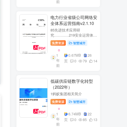
前
电力行业省级公司网络安
全体系运营指南v2.1.10
85先进技术应用研
究…………219安全运营体
系……2291网络安全运
免费资源
智慧城市
营..2292业务安全运
营.......249.3网络与业务安全
1
0.67MB
26
联动.·26
年
页
0
79
14
前
低碳供应链数字化转型
（2022年）
1蚂蚁集团相关简介
免费资源
智慧城市
1
6.74MB
22
年
页
0
85
13
前