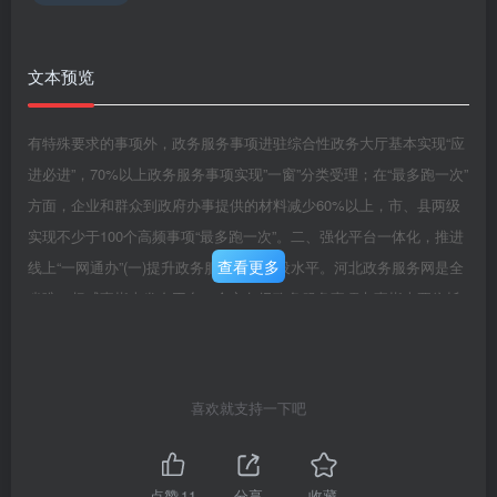
文本预览
有特殊要求的事项外，政务服务事项进驻综合性政务大厅基本实现“应
进必进”，70%以上政务服务事项实现”一窗”分类受理；在“最多跑一次”
方面，企业和群众到政府办事提供的材料减少60%以上，市、县两级
实现不少于100个高频事项“最多跑一次”。二、强化平台一体化，推进
查看更多
线上“一网通办”(一)提升政务服务平台建设水平。河北政务服务网是全
省唯一权威事指南发布平台，全市各级政务服务事项办事指南要依托
河北政务服务网（保定站点）统一发布。市政府各部门、各县（市、
区）、开发区要核实、补充、完善本地本部门政务服务事项办事指
南，确保完整准确，通过其他渠道发布的办事指南要与河北政务服务
喜欢就支持一下吧
网（保定站点）网页保持一致，并严格按照统一办事指南开展政务服
务工作。推动网上政务服务平台向基层延伸工作，开设乡镇（街道）
政务服务页面，发布乡镇（街道）政务服务事项清单和办事指南，开
点赞
11
分享
收藏