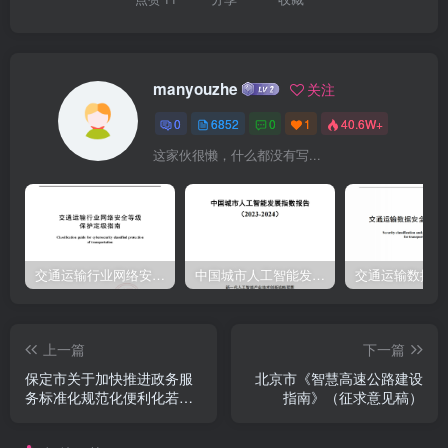
展乡镇（街道）事项网上受理。做好与省网上中介服务超市对接入驻
准备工作，逐步实现网上展示、网上竞价、网上中标、网上评价。各
县（市、区）、开发区网上服务入口要统一并入河北政务服务网，与
manyouzhe
关注
国家平台互联互通，实现企业和群众网上办事”一次认证、全省漫游”。
0
6852
0
1
40.6W+
(二)推动政务服务事项网上办理。按照“应上尽上、全程在线”的原则，
这家伙很懒，什么都没有写...
切实提高政务服务事项网上“可办率”，
交通运输行业网络安全等级保护定级指南（JTT-904—2023）2023
中国城市人工智能发展指数报告（2023-2024）
上一篇
下一篇
保定市关于加快推进政务服
北京市《智慧高速公路建设
务标准化规范化便利化若干
指南》（征求意见稿）
措施的通知