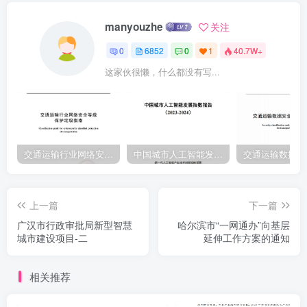
攀爬，可触发报警；（需提供公安部所属检验机构出具的检测报告复
manyouzhe
关注
印件并加盖制造商鲜章证明)4、具有≥1个RJ4510M/100M/1000M自适
0
6852
0
1
40.7W+
应以太网口，支持PoE供电，内置≥1个存储卡槽，防护等级需
这家伙很懒，什么都没有写...
≥IP67:1、需视频分辨率和桢率≥2560×1440、25帧秒，彩色最低照度
≤0.0051x,尺寸不大于中120*70mm;支持将拍摄图片数据不通过设备制
造商应用平台直接上传至第三方平台呈现的功能。2、▲需支持电瓶车
遗留侦测功能，支持对停留时间超过设置阈值的电瓶车进行检测，叠
加提非机入梯示框、并报警，对自行车、玩具车、婴儿车、19手推车
交通运输行业网络安全等级保护定级指南（JTT-904—2023）2023
中国城市人工智能发展指数报告（2023-2024）
或超市推车等目标不产生报警，支持持台79测摄像机续的报警输出，
电瓶车离开布防区域后报警输出应能自动关闭：（需提供公安部所属
上一篇
下一篇
检验机构出具的检测报告复印件并加盖投标人鲜章)3、▲支持TOF遮
广汉市行政审批局新型智慧
哈尔滨市“一网通办”向基层
挡报警功能，对人为遮挡行为检测报警，支持联动抓图、声音报警，
城市建设项目-二
延伸工作方案的通知
支持TOF遮挡防干扰功能，光线明暗变化不会触发报警：(需提供公安
部所属检验机构出具的检测报告复印件并加盖投标人鲜章)
相关推荐