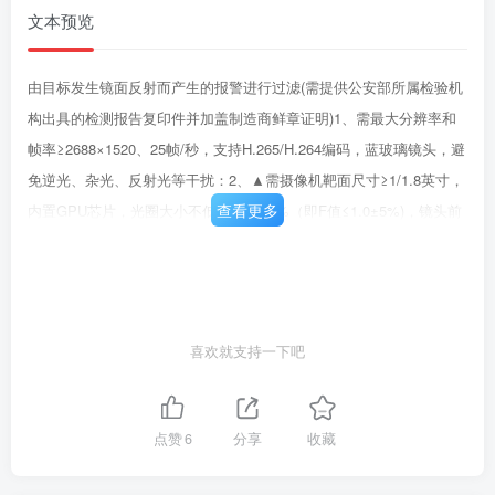
文本预览
由目标发生镜面反射而产生的报警进行过滤(需提供公安部所属检验机
构出具的检测报告复印件并加盖制造商鲜章证明)1、需最大分辨率和
帧率≥2688×1520、25帧/秒，支持H.265/H.264编码，蓝玻璃镜头，避
免逆光、杂光、反射光等干扰：2、▲需摄像机靶面尺寸≥1/1.8英寸，
查看更多
内置GPU芯片，光圈大小不低于F1.0±5%（即F值≤1.0±5%)，镜头前
盖玻璃可见光透过率≥96%；支持高空抛物检测功能，当检测到有物品
从高向低经过监控区域时（如建筑高层抛出的垃圾袋、纸盒、矿泉水
瓶、矿泉水瓶盖等)，可抓图并发出报警提示，支持高空抛物抗扰，当
出现非从高处落向低处的物体，不产生报警提示信息；高空抛物18(需
喜欢就支持一下吧
提供公安部所属检验机构出具的检测报告摄像机复印件并加盖制造商
鲜章证明)套403、▲视频画面中出现物品自上而下掉落时，支持在视
频画面中叠加物品下落轨迹，不同物品支持不同的下落轨迹颜色，支
点赞
6
分享
收藏
持显示掉落物品所属楼层并叠加在视频画面上；支持智能事件分析，
视频画面中出现烟雾或起火、阳台上堆放可见物品或花盆、人员向上