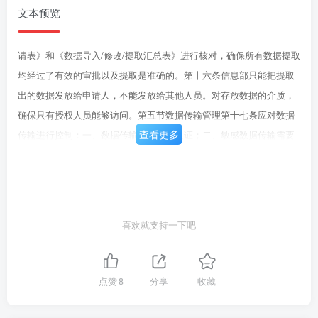
文本预览
请表》和《数据导入/修改/提取汇总表》进行核对，确保所有数据提取
均经过了有效的审批以及提取是准确的。第十六条信息部只能把提取
出的数据发放给申请人，不能发放给其他人员。对存放数据的介质，
确保只有授权人员能够访问。第五节数据传输管理第十七条应对数据
查看更多
传输进行控制：一、数据传输须有身份认证；二、敏感数据传输需要
保留相关记录。第十八条当数据在系统之间自动传输时，系统中必须
增加数据检查功能，确保所传输数据的完整性、准确性、合理性。第
十九条应通过对防火墙、路由器等网络设备的设置，限制访问权限及
控制数据传输路径。第二十条网络管理人员对数据传输路径的设置进
喜欢就支持一下吧
行规范记录，并定期对网络设置进行评估，确保当前的设置能够满足
数据传输的安全性需求。具体内容参见《系统配置与基础架构管理制
度》。第二十一条传输路径需要变更时，必须提出正式申请，在获得
点赞
8
分享
收藏
批准后方可进行变更。具体流程参见《系统配置与基础架构管理制
度》。第二十二条与第三方连接中进行数据传输时，参见《第三方连