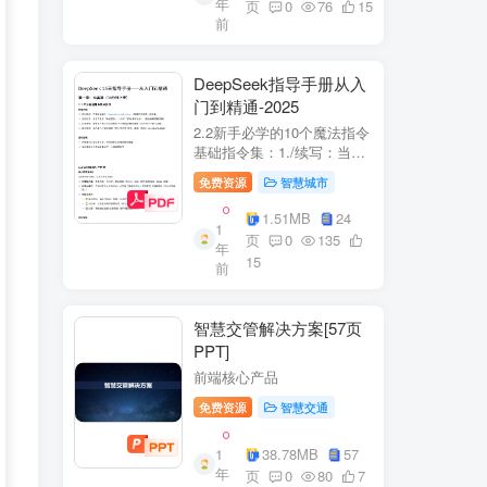
年
+医疗企业案例分析5中国互
页
0
76
15
前
联网+医疗...
DeepSeek指导手册从入
门到精通-2025
2.2新手必学的10个魔法指令
基础指令集：1./续写：当回
答中断时自动继续生成2./简
免费资源
智慧城市
化：将复杂内容转换成大白
话3./示例：要求展示实际案
1.51MB
24
1
例（特别是写代码时）4./步
页
0
135
年
骤：让AI分步骤指导操作流
15
前
程5./检...
智慧交管解决方案[57页
PPT]
前端核心产品
免费资源
智慧交通
1
38.78MB
57
年
页
0
80
7