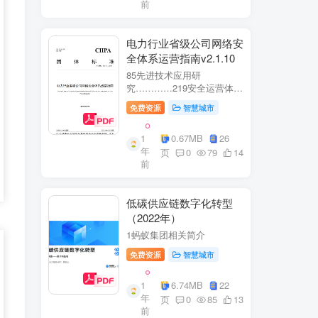
前
电力行业省级公司网络安
全体系运营指南v2.1.10
85先进技术应用研
究…………219安全运营体
系……2291网络安全运
免费资源
智慧城市
营..2292业务安全运
营.......249.3网络与业务安全
1
0.67MB
26
联动.·26
年
页
0
79
14
前
低碳供应链数字化转型
（2022年）
1蚂蚁集团相关简介
免费资源
智慧城市
1
6.74MB
22
年
页
0
85
13
前