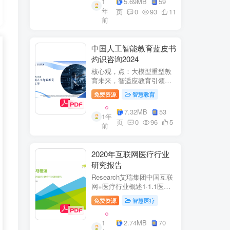
1
5.69MB
59
子欣(中移系统集成有限公司)
年
参编綦兵、谷金辉、温庆
页
0
93
11
前
福、王丹、岳...
中国人工智能教育蓝皮书
灼识咨询2024
核心观，点：大模型重型教
育未来，智适应教育引领
A+教有新纪元灼识咨询
免费资源
智慧教育
China inshts Consultancy帆
观：深剂：洞来：失减：全
7.32MB
53
1年
球故有革新浪湘2学习机妆占
页
0
96
5
前
硬件查头智道，应学习机市
杨新宽首个有道...
2020年互联网医疗行业
研究报告
Research艾瑞集团中国互联
网+医疗行业概述1·1.1医疗
行业困境中国互联网+医疗行
免费资源
智慧医疗
业现状2中国互联网+医疗用
户行为洞察3中国互联网+医
1
2.74MB
70
疗热门赛道分析4中国互联网