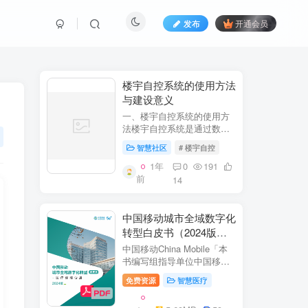
发布
开通会员
​​楼宇自控系统的使用方法
与建设意义​
一、楼宇自控系统的使用方
法​​楼宇自控系统是通过数字
化、自动化技术对建筑内机
智慧社区
# 楼宇自控
电设备（如暖通空调、照
明、电梯、给排水等）进行
1年
0
191
集中监控、管理和优化运行
前
14
的系统。其核心目标是提升
设备运行效...
中国移动城市全域数字化
转型白皮书（2024版）-
医疗保障分册
中国移动China Mobile「本
书编写组指导单位中国移动
集团公司政企事业部编写单
免费资源
智慧医疗
位中移系统集成有限公司主
编李双佶、丁静、杨勇、赵