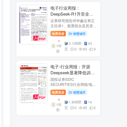
电子行业周报：
DeepSeek-R1升至全球
风格控制类第一，宇树推
证券研究报告州华鑫证券正
出人形机器人首个应用方
文目录1、股票组合及其变
化.51.1、本周重点推荐及推
案
免费资源
智慧城市
荐组...51.2、海外龙头一
览。62、周度行情分析及展
3.10MB
43
1年
望.…82.1、周涨幅排行…
页
0
83
9
前
2.2、行业重点公司估值水平
和盈利预测…1...
电子-行业周报：开源
Deepseek显著降低训练
成本，关注推理与AI终端
国投证券SDIC
进展
SECURITIES行业周报/电于
目内容目录1.本周新闻一
免费资源
智慧城市
览.42.行业数据跟踪.…62.1.
半导体：半导体行业：两大
1.80MB
14
1年
收购事件来袭...62.2.SiC:8家
页
0
85
6
前
碳化硅相关企业完成融
资....72.3.消费电子：三星...