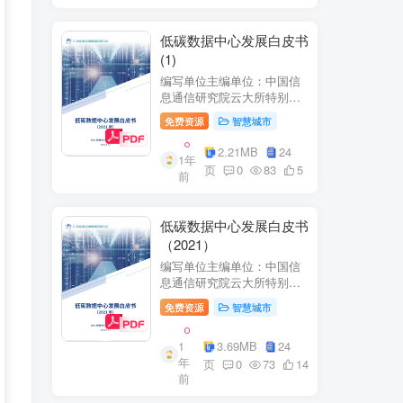
低碳数据中心发展白皮书
(1)
编写单位主编单位：中国信
息通信研究院云大所特别鸣
谢：百度、阿里巴巴、腾
免费资源
智慧城市
讯、中金数据、秦淮数据、
万国数据、河北省凤凰谷零
2.21MB
24
1年
碳发展研究院、绿色和平等
页
0
83
5
前
单位的大力支持。
低碳数据中心发展白皮书
（2021）
编写单位主编单位：中国信
息通信研究院云大所特别鸣
谢：百度、阿里巴巴、腾
免费资源
智慧城市
讯、中金数据、秦准数据、
万国数据、河北省凤凰谷零
1
3.69MB
24
碳发展研究院、绿色和平等
年
单位的大力支持。
页
0
73
14
前